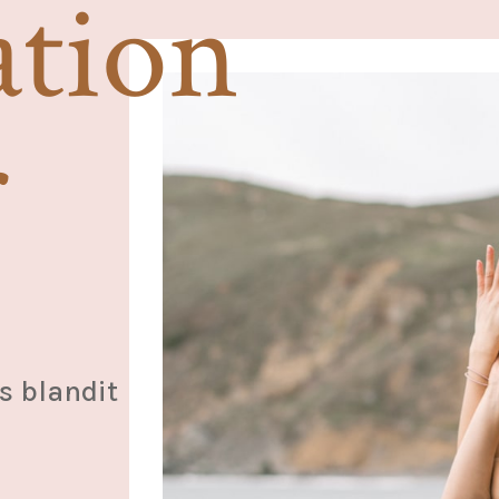
ation
r
s blandit