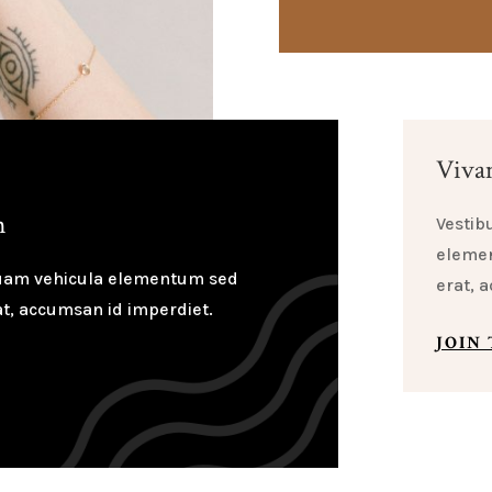
Viva
h
Vestib
elemen
quam vehicula elementum sed
erat, 
at, accumsan id imperdiet.
JOIN