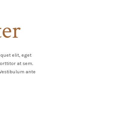
ter
quet elit, eget
orttitor at sem.
. Vestibulum ante