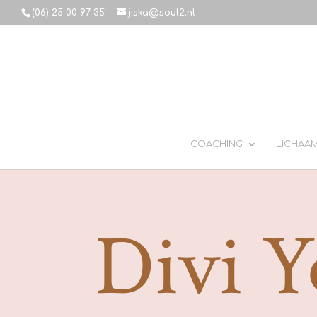
(06) 25 00 97 35
jiska@soul2.nl
COACHING
LICHAA
Divi Y