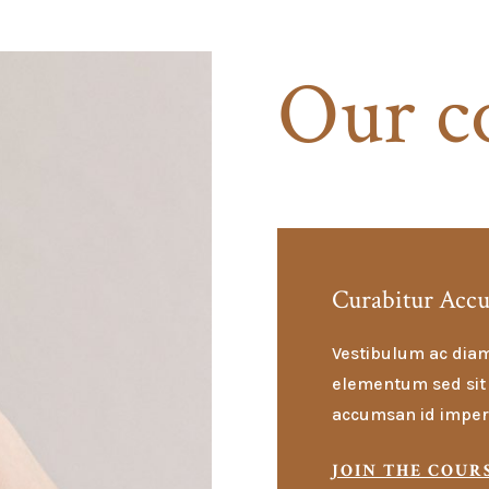
Our c
Curabitur Acc
Vestibulum ac diam
elementum sed sit 
accumsan id imper
JOIN THE COUR