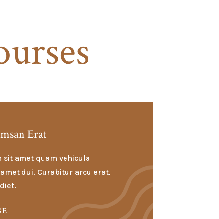
ourses
umsan Erat
 sit amet quam vehicula
amet dui. Curabitur arcu erat,
diet.
SE